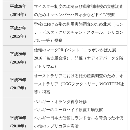
平成26年
マイスター制度の現況及び職業訓練校の実態調査
（2014年）
のためオッヘンバッハ展示会などドイツ視察
学校における鞄の利用実態調査のため北米（モン
平成27年
テ・ビスタ・クリスチャン・スクール、シリコン
（2015年）
バレー等）視察
信頼のマークPRイベント「ニッポンかばん展
平成28年
2016（名古屋会場）」開催（ナディアパーク２階
（2016年）
アトリウム）
オーストラリアにおける鞄の産業調査のため、オ
平成29年
ーストラリア（UGGファクトリー、WOOTTEN社
（2017年）
等）視察
ベルギー・オランダ視察研修
ベルギーのユーロハイド原皮工場視察
平成30年
ベルギー日本大使館にランドセルを背負った小便
（2018年）
小僧のレプリカ像を寄贈