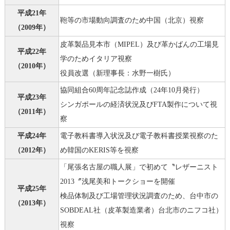
平成21年
鞄等の市場動向調査のため中国（北京）視察
（2009年）
皮革製品見本市（MIPEL）及び革かばんの工場見
平成22年
学のためイタリア視察
（2010年）
役員改選（新理事長：水野一樹氏）
協同組合60周年記念誌作成（24年10月発行）
平成23年
シンガポールの経済状況及びFTA製作について視
（2011年）
察
平成24年
電子教科書導入状況及び電子教科書授業視察のた
（2012年）
め韓国のKERIS等を視察
「尾張名古屋の職人展」で初めて〝レザーニスト
2013〞浅尾美和トークショーを開催
平成25年
検品体制及び工場管理状況調査のため、台中市の
（2013年）
SOBDEAL社（皮革製造業者）台北市のニフコ社）
視察