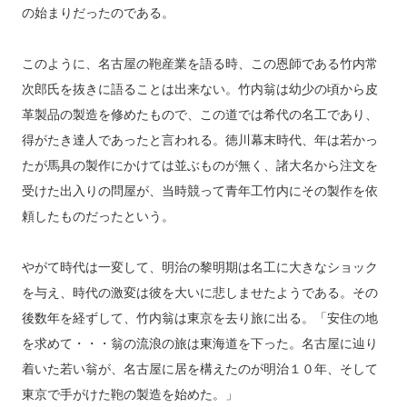
の始まりだったのである。
このように、名古屋の鞄産業を語る時、この恩師である竹内常
次郎氏を抜きに語ることは出来ない。竹内翁は幼少の頃から皮
革製品の製造を修めたもので、この道では希代の名工であり、
得がたき達人であったと言われる。徳川幕末時代、年は若かっ
たが馬具の製作にかけては並ぶものが無く、諸大名から注文を
受けた出入りの問屋が、当時競って青年工竹内にその製作を依
頼したものだったという。
やがて時代は一変して、明治の黎明期は名工に大きなショック
を与え、時代の激変は彼を大いに悲しませたようである。その
後数年を経ずして、竹内翁は東京を去り旅に出る。「安住の地
を求めて・・・翁の流浪の旅は東海道を下った。名古屋に辿り
着いた若い翁が、名古屋に居を構えたのが明治１０年、そして
東京で手がけた鞄の製造を始めた。」