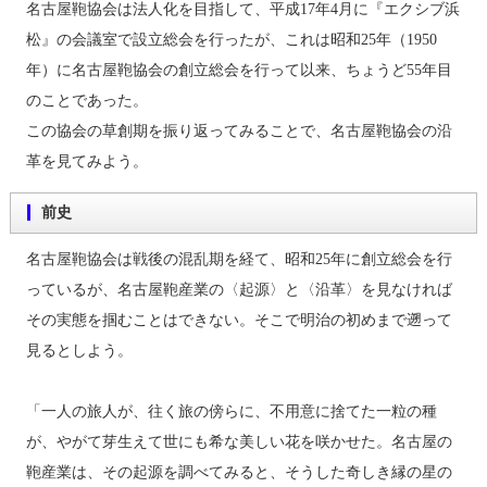
名古屋鞄協会は法人化を目指して、平成17年4月に『エクシブ浜
松』の会議室で設立総会を行ったが、これは昭和25年（1950
年）に名古屋鞄協会の創立総会を行って以来、ちょうど55年目
のことであった。
この協会の草創期を振り返ってみることで、名古屋鞄協会の沿
革を見てみよう。
前史
名古屋鞄協会は戦後の混乱期を経て、昭和25年に創立総会を行
っているが、名古屋鞄産業の〈起源〉と〈沿革〉を見なければ
その実態を掴むことはできない。そこで明治の初めまで遡って
見るとしよう。
「一人の旅人が、往く旅の傍らに、不用意に捨てた一粒の種
が、やがて芽生えて世にも希な美しい花を咲かせた。名古屋の
鞄産業は、その起源を調べてみると、そうした奇しき縁の星の