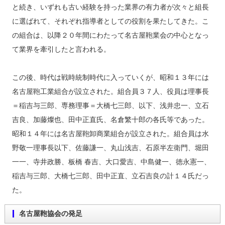
と続き、いずれも古い経験を持った業界の有力者が次々と組長
に選ばれて、それぞれ指導者としての役割を果たしてきた。こ
の組合は、以降２０年間にわたって名古屋鞄業会の中心となっ
て業界を牽引したと言われる。
この後、時代は戦時統制時代に入っていくが、昭和１３年には
名古屋鞄工業組合が設立された。組合員３７人、役員は理事長
＝稲吉与三郎、専務理事＝大橋七三郎、以下、浅井忠一、立石
吉良、加藤燦也、田中正直氏、名倉繁十郎の各氏等であった。
昭和１４年には名古屋鞄卸商業組合が設立された。組合員は水
野敬一理事長以下、佐藤謙一、丸山浅吉、石原半左衛門、堀田
一一、寺井政勝、板橋 春吉、大口愛吉、中島健一、徳永憲一、
稲吉与三郎、大橋七三郎、田中正直、立石吉良の計１４氏だっ
た。
名古屋鞄協会の発足