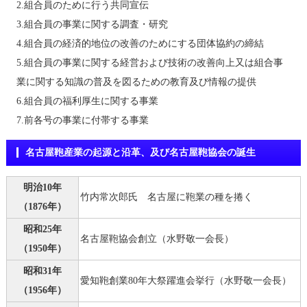
2.組合員のために行う共同宣伝
3.組合員の事業に関する調査・研究
4.組合員の経済的地位の改善のためにする団体協約の締結
5.組合員の事業に関する経営および技術の改善向上又は組合事
業に関する知識の普及を図るための教育及び情報の提供
6.組合員の福利厚生に関する事業
7.前各号の事業に付帯する事業
名古屋鞄産業の起源と沿革、及び名古屋鞄協会の誕生
明治10年
竹内常次郎氏 名古屋に鞄業の種を捲く
（1876年）
昭和25年
名古屋鞄協会創立（水野敬一会長）
（1950年）
昭和31年
愛知鞄創業80年大祭躍進会挙行（水野敬一会長）
（1956年）