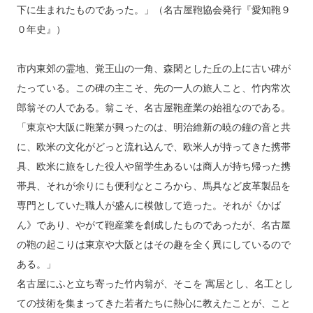
下に生まれたものであった。」（名古屋鞄協会発行『愛知鞄９
０年史』）
市内東郊の霊地、覚王山の一角、森閑とした丘の上に古い碑が
たっている。この碑の主こそ、先の一人の旅人こと、竹内常次
郎翁その人である。翁こそ、名古屋鞄産業の始祖なのである。
「東京や大阪に鞄業が興ったのは、明治維新の暁の鐘の音と共
に、欧米の文化がどっと流れ込んで、欧米人が持ってきた携帯
具、欧米に旅をした役人や留学生あるいは商人が持ち帰った携
帯具、それが余りにも便利なところから、馬具など皮革製品を
専門としていた職人が盛んに模倣して造った。それが《かば
ん》であり、やがて鞄産業を創成したものであったが、名古屋
の鞄の起こりは東京や大阪とはその趣を全く異にしているので
ある。」
名古屋にふと立ち寄った竹内翁が、そこを 寓居とし、名工とし
ての技術を集まってきた若者たちに熱心に教えたことが、こと