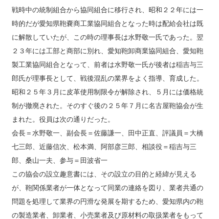
戦時中の統制組合から協同組合に移行され、昭和２２年には一
時的だが愛知県鞄嚢商工業協同組合となった時は配給会社は既
に解散していたが、この時の理事長は水野敬一氏であった。翌
２３年には工部と商部に別れ、愛知鞄卸商業協同組合、愛知鞄
製工業協同組合となって、前者は水野敬一氏が後者は稲吉与三
郎氏が理事長として、戦後混乱の業界をよく指導、育成した。
昭和２５年３月に皮革使用制限令が解除され、５月には価格統
制が撤廃された。そのすぐ後の２５年７月に名古屋鞄協会が生
まれた。役員は次の通りだった。
会長＝水野敬一、副会長＝佐藤謙一、田中正直、評議員＝大橋
七三郎、近藤信次、松本満、阿部彦三郎、相談役＝稲吉与三
郎、桑山一夫、参与＝田波省一
この協会の設立趣意書には、その設立の目的と経緯が見える
が、鞄関係業者が一体となって同業の連絡を図り、業者共通の
問題を処理して業界の円滑な発展を期するため、愛知県内の鞄
の製造業者、卸業者、小売業者及び原材料の取扱業者をもって