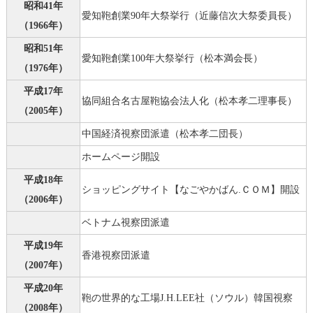
昭和41年
愛知鞄創業90年大祭挙行（近藤信次大祭委員長）
（1966年）
昭和51年
愛知鞄創業100年大祭挙行（松本満会長）
（1976年）
平成17年
協同組合名古屋鞄協会法人化（松本孝二理事長）
（2005年）
中国経済視察団派遣（松本孝二団長）
ホームページ開設
平成18年
ショッピングサイト【なごやかばん.ＣＯＭ】開設
（2006年）
ベトナム視察団派遣
平成19年
香港視察団派遣
（2007年）
平成20年
鞄の世界的な工場J.H.LEE社（ソウル）韓国視察
（2008年）