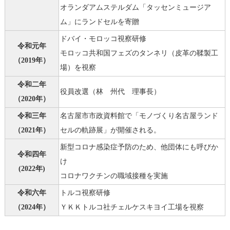
オランダアムステルダム「タッセンミュージア
ム」にランドセルを寄贈
ドバイ・モロッコ視察研修
令和元年
モロッコ共和国フェズのタンネリ（皮革の鞣製工
（2019年）
場）を視察
令和二年
役員改選（林 州代 理事長）
（2020年）
令和三年
名古屋市市政資料館で「モノづくり名古屋ランド
（2021年）
セルの軌跡展」が開催される。
新型コロナ感染症予防のため、他団体にも呼びか
令和四年
け
(2022年)
コロナワクチンの職域接種を実施
令和六年
トルコ視察研修
（2024年）
ＹＫＫトルコ社チェルケスキヨイ工場を視察