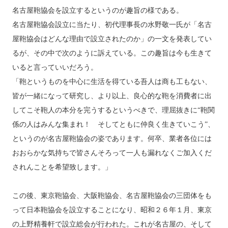
名古屋鞄協会を設立するというのが趣旨の様である。
名古屋鞄協会設立に当たり、初代理事長の水野敬一氏が「名古
屋鞄協会はどんな理由で設立されたのか」の一文を発表してい
るが、その中で次のように訴えている。この趣旨は今も生きて
いると言っていいだろう。
「鞄というものを中心に生活を得ている吾人は商も工もない、
皆が一緒になって研究し、より以上、良心的な鞄を消費者に出
してこそ鞄人の本分を完うするというべきで、理屈抜きに“鞄関
係の人はみんな集まれ！ そしてともに仲良く生きていこう”、
というのが名古屋鞄協会の姿であります。何卒、業者各位には
おおらかな気持ちで皆さんそろって一人も漏れなくご加入くだ
されんことを希望致します。」
この後、東京鞄協会、大阪鞄協会、名古屋鞄協会の三団体をも
って日本鞄協会を設立することになり、昭和２６年１月、東京
の上野精養軒で設立総会が行われた。これが名古屋の、そして