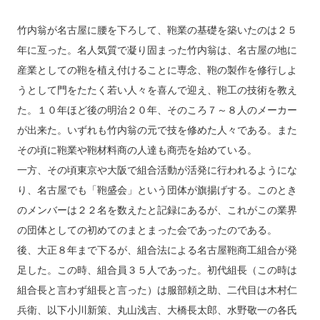
竹内翁が名古屋に腰を下ろして、鞄業の基礎を築いたのは２５
年に亙った。名人気質で凝り固まった竹内翁は、名古屋の地に
産業としての鞄を植え付けることに専念、鞄の製作を修行しよ
うとして門をたたく若い人々を喜んで迎え、鞄工の技術を教え
た。１０年ほど後の明治２０年、そのころ７～８人のメーカー
が出来た。いずれも竹内翁の元で技を修めた人々である。また
その頃に鞄業や鞄材料商の人達も商売を始めている。
一方、その頃東京や大阪で組合活動が活発に行われるようにな
り、名古屋でも「鞄盛会」という団体が旗揚げする。このとき
のメンバーは２２名を数えたと記録にあるが、これがこの業界
の団体としての初めてのまとまった会であったのである。
後、大正８年まで下るが、組合法による名古屋鞄商工組合が発
足した。この時、組合員３５人であった。初代組長（この時は
組合長と言わず組長と言った）は服部頼之助、二代目は木村仁
兵衛、以下小川新策、丸山浅吉、大橋長太郎、水野敬一の各氏